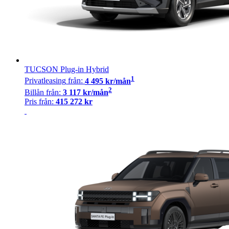
TUCSON Plug-in Hybrid
1
Privatleasing
från:
4 495
kr/mån
2
Billån
från:
3 117
kr/mån
Pris från:
415 272
kr