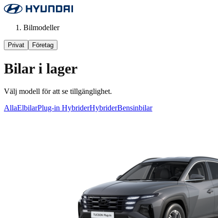
Bilmodeller
Privat
Företag
Bilar i lager
Välj modell för att se tillgänglighet.
Alla
Elbilar
Plug-in Hybrider
Hybrider
Bensinbilar