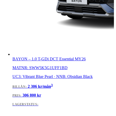
BAYON
–
1.0 T-GDi DCT Essential MY26
MATNR:
SWW5K5G1UFF1BD
UC3: Vibrant Blue Pearl · NNB: Obsidian Black
3
2 306
kr/mån
BILLÅN
:
306 800
kr
PRIS:
LAGERSTATUS: