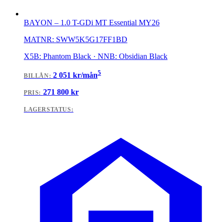
BAYON
–
1.0 T-GDi MT Essential MY26
MATNR:
SWW5K5G17FF1BD
X5B: Phantom Black · NNB: Obsidian Black
5
2 051
kr/mån
BILLÅN
:
271 800
kr
PRIS:
LAGERSTATUS: