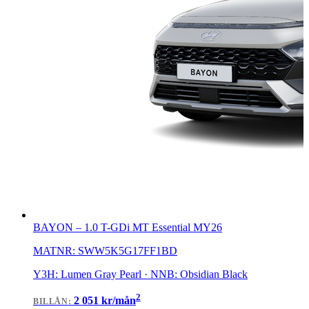
BAYON
–
1.0 T-GDi MT Essential MY26
MATNR:
SWW5K5G17FF1BD
Y3H: Lumen Gray Pearl · NNB: Obsidian Black
2
2 051
kr/mån
BILLÅN
: