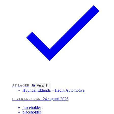
Ja
Visa (
1
)
ÅF-LAGER:
Hyundai Eklanda
– Hedin Automotive
24 augusti 2026
LEVERANS FRÅN:
placeholder
placeholder