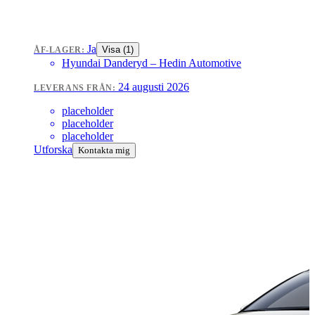
Ja
Visa (
1
)
ÅF-LAGER:
Hyundai Danderyd
– Hedin Automotive
24 augusti 2026
LEVERANS FRÅN:
placeholder
placeholder
placeholder
Utforska
Kontakta mig