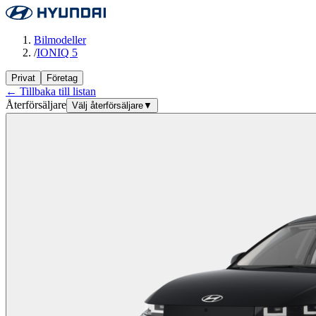
Bilmodeller
/
IONIQ 5
Privat
Företag
← Tillbaka till listan
Återförsäljare
Välj återförsäljare
▼