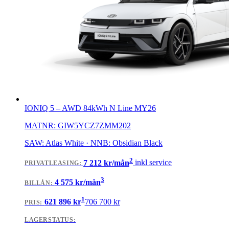
IONIQ 5
–
AWD 84kWh N Line MY26
MATNR:
GIW5YCZ7ZMM202
SAW: Atlas White · NNB: Obsidian Black
2
7 212
kr/mån
inkl service
PRIVATLEASING
:
3
4 575
kr/mån
BILLÅN
:
1
621 896
kr
706 700
kr
PRIS:
LAGERSTATUS: