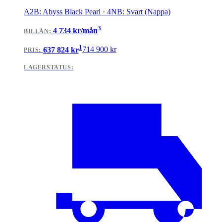
A2B: Abyss Black Pearl · 4NB: Svart (Nappa)
3
4 734
kr/mån
BILLÅN
:
1
637 824
kr
714 900
kr
PRIS:
LAGERSTATUS: