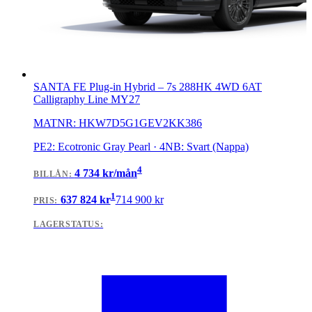
SANTA FE Plug-in Hybrid
–
7s 288HK 4WD 6AT
Calligraphy Line MY27
MATNR:
HKW7D5G1GEV2KK386
PE2: Ecotronic Gray Pearl · 4NB: Svart (Nappa)
4
4 734
kr/mån
BILLÅN
:
1
637 824
kr
714 900
kr
PRIS:
LAGERSTATUS: