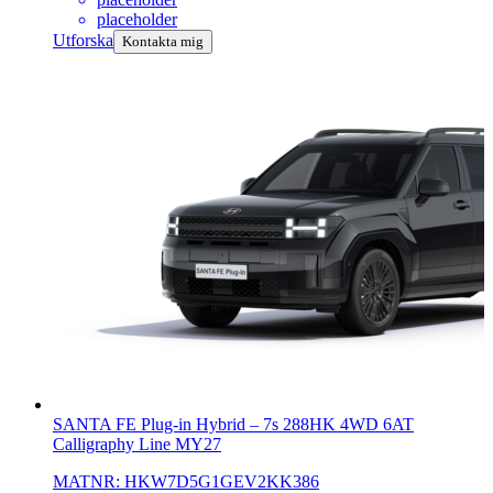
placeholder
Utforska
Kontakta mig
SANTA FE Plug-in Hybrid
–
7s 288HK 4WD 6AT
Calligraphy Line MY27
MATNR:
HKW7D5G1GEV2KK386