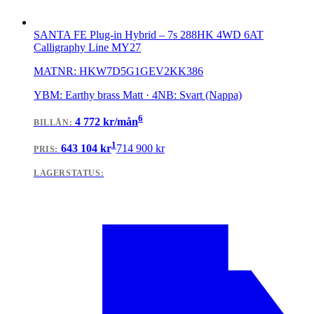
SANTA FE Plug-in Hybrid
–
7s 288HK 4WD 6AT
Calligraphy Line MY27
MATNR:
HKW7D5G1GEV2KK386
YBM: Earthy brass Matt · 4NB: Svart (Nappa)
6
4 772
kr/mån
BILLÅN
:
1
643 104
kr
714 900
kr
PRIS:
LAGERSTATUS: