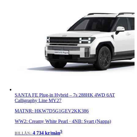
SANTA FE Plug-in Hybrid
–
7s 288HK 4WD 6AT
Calligraphy Line MY27
MATNR:
HKW7D5G1GEV2KK386
WW2: Creamy White Pearl · 4NB: Svart (Nappa)
5
4 734
kr/mån
BILLÅN
: