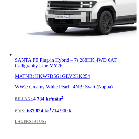
SANTA FE Plug-in Hybrid
–
7s 288HK 4WD 6AT
Calligraphy Line MY26
MATNR:
HKW7D5G1GEV2KK254
WW2: Creamy White Pearl · 4NB: Svart (Nappa)
2
4 734
kr/mån
BILLÅN
:
1
637 824
kr
714 900
kr
PRIS:
LAGERSTATUS: