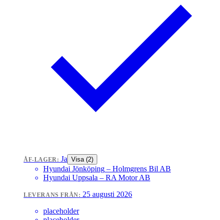
Ja
Visa (
2
)
ÅF-LAGER:
Hyundai Jönköping
– Holmgrens Bil AB
Hyundai Uppsala
– RA Motor AB
25 augusti 2026
LEVERANS FRÅN:
placeholder
placeholder