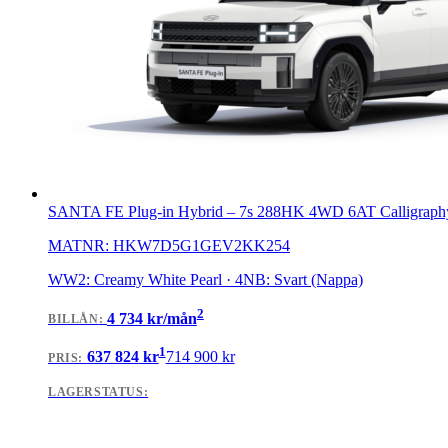
SANTA FE Plug-in Hybrid
–
7s 288HK 4WD 6AT Calligraph
MATNR:
HKW7D5G1GEV2KK254
WW2: Creamy White Pearl · 4NB: Svart (Nappa)
2
4 734
kr/mån
BILLÅN
:
1
637 824
kr
714 900
kr
PRIS:
LAGERSTATUS: