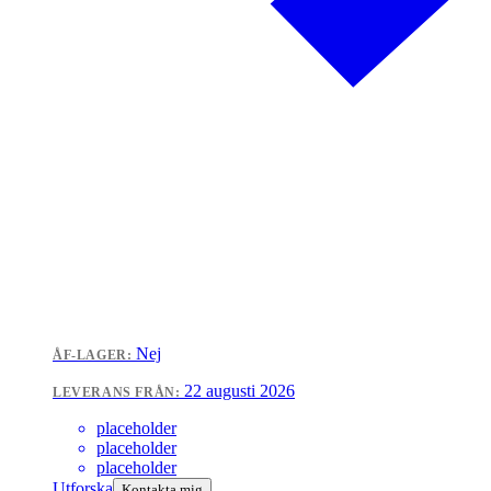
Nej
ÅF-LAGER:
22 augusti 2026
LEVERANS FRÅN:
placeholder
placeholder
placeholder
Utforska
Kontakta mig