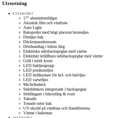
Utrustning
EXTERIÖRT
17'' aluminiumfälgar
Akustisk film och vindruta
Auto Light
Bakspoiler med högt placerat bromsljus
Dimljus bak
Däckreparationssats
Dörrhandtag i bilens färg
Elektriska sidobackspeglar med värme
Elektriskt infällbara sidobackspeglar med värme
Grill i mörk krom
LED bakljusgrupp
LED positionsljus
LED strålkastare för hel- och halvljus
LED varselljus
Michelindäck
Sidoblinkers integrerade i backspeglar
Stötfångare i bilensfärg & svart
Takrails
Tonade rutor bak
UV-skydd på vindruta och framdörrarna
Värme i bakrutan