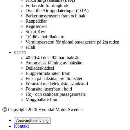
Filkörningsassistans (LFA)
Förberedd för dragkrok
Over the Air uppdateringar (OTA)
Parkeringssensorer fram och bak
Rattpaddlar
Regnsensor
Smart Key
Trådlös mobilladdare
Varningssystem för glömd passagerare på 2:a raden
eCall
SÄTEN
40:20:40 delat/fällbart baksäte
Automatisk fällning av baksäte
Delläderklädsel
Eluppvärmda säten fram
Ficka på baksidan av förarsätet
Förarstol med elektriskt svankstöd
Förarsäte justerbart i höjd
Höj- och sänkbart passagerarsäte
Mugghållare fram
Ⓒ Copyright
2026
Hyundai Motor Sweden
Ansvarsfriskrivning
Kontakt