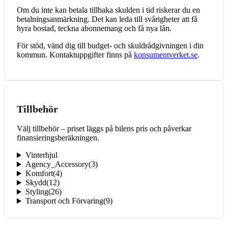
Om du inte kan betala tillbaka skulden i tid riskerar du en
betalningsanmärkning. Det kan leda till svårigheter att få
hyra bostad, teckna abonnemang och få nya lån.
För stöd, vänd dig till budget- och skuldrådgivningen i din
kommun. Kontaktuppgifter finns på
konsumentverket.se
.
Tillbehör
Välj tillbehör – priset läggs på bilens pris och påverkar
finansieringsberäkningen.
Vinterhjul
Agency_Accessory
(
3
)
Komfort
(
4
)
Skydd
(
12
)
Styling
(
26
)
Transport och Förvaring
(
9
)