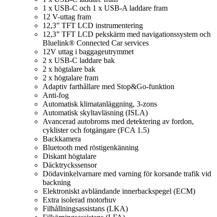
1 x USB-C och 1 x USB-A laddare fram
12 V-uttag fram
12,3” TFT LCD instrumentering
12,3” TFT LCD pekskärm med navigationssystem och
Bluelink® Connected Car services
12V uttag i baggageutrymmet
2 x USB-C laddare bak
2 x högtalare bak
2 x högtalare fram
Adaptiv farthållare med Stop&Go-funktion
Anti-fog
Automatisk klimatanläggning, 3-zons
Automatisk skyltavläsning (ISLA)
Avancerad autobroms med detektering av fordon,
cyklister och fotgängare (FCA 1.5)
Backkamera
Bluetooth med röstigenkänning
Diskant högtalare
Däcktryckssensor
Dödavinkelvarnare med varning för korsande trafik vid
backning
Elektroniskt avbländande innerbackspegel (ECM)
Extra isolerad motorhuv
Filhållningsassistans (LKA)