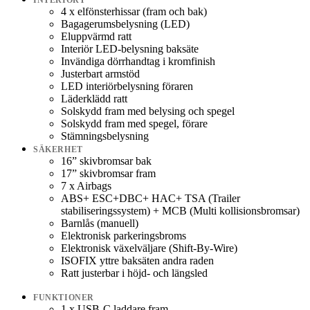
INTERIÖRT
4 x elfönsterhissar (fram och bak)
Bagagerumsbelysning (LED)
Eluppvärmd ratt
Interiör LED-belysning baksäte
Invändiga dörrhandtag i kromfinish
Justerbart armstöd
LED interiörbelysning föraren
Läderklädd ratt
Solskydd fram med belysing och spegel
Solskydd fram med spegel, förare
Stämningsbelysning
SÄKERHET
16” skivbromsar bak
17” skivbromsar fram
7 x Airbags
ABS+ ESC+DBC+ HAC+ TSA (Trailer
stabiliseringssystem) + MCB (Multi kollisionsbromsar)
Barnlås (manuell)
Elektronisk parkeringsbroms
Elektronisk växelväljare (Shift-By-Wire)
ISOFIX yttre baksäten andra raden
Ratt justerbar i höjd- och längsled
FUNKTIONER
1 x USB-C laddare fram