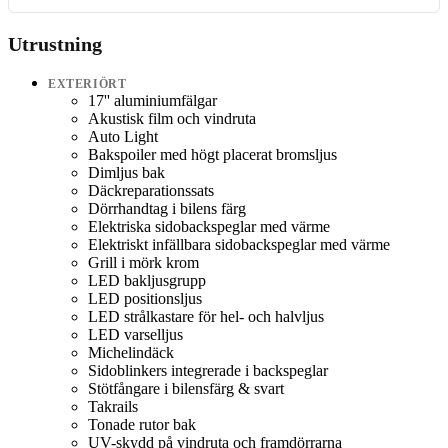
Utrustning
EXTERIÖRT
17'' aluminiumfälgar
Akustisk film och vindruta
Auto Light
Bakspoiler med högt placerat bromsljus
Dimljus bak
Däckreparationssats
Dörrhandtag i bilens färg
Elektriska sidobackspeglar med värme
Elektriskt infällbara sidobackspeglar med värme
Grill i mörk krom
LED bakljusgrupp
LED positionsljus
LED strålkastare för hel- och halvljus
LED varselljus
Michelindäck
Sidoblinkers integrerade i backspeglar
Stötfångare i bilensfärg & svart
Takrails
Tonade rutor bak
UV-skydd på vindruta och framdörrarna