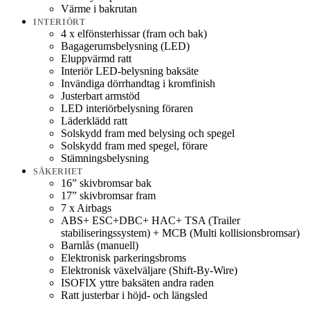
Värme i bakrutan
INTERIÖRT
4 x elfönsterhissar (fram och bak)
Bagagerumsbelysning (LED)
Eluppvärmd ratt
Interiör LED-belysning baksäte
Invändiga dörrhandtag i kromfinish
Justerbart armstöd
LED interiörbelysning föraren
Läderklädd ratt
Solskydd fram med belysing och spegel
Solskydd fram med spegel, förare
Stämningsbelysning
SÄKERHET
16” skivbromsar bak
17” skivbromsar fram
7 x Airbags
ABS+ ESC+DBC+ HAC+ TSA (Trailer
stabiliseringssystem) + MCB (Multi kollisionsbromsar)
Barnlås (manuell)
Elektronisk parkeringsbroms
Elektronisk växelväljare (Shift-By-Wire)
ISOFIX yttre baksäten andra raden
Ratt justerbar i höjd- och längsled