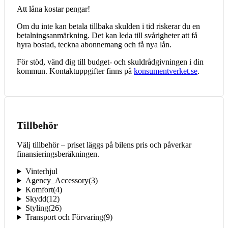
Att låna kostar pengar!
Om du inte kan betala tillbaka skulden i tid riskerar du en
betalningsanmärkning. Det kan leda till svårigheter att få
hyra bostad, teckna abonnemang och få nya lån.
För stöd, vänd dig till budget- och skuldrådgivningen i din
kommun. Kontaktuppgifter finns på
konsumentverket.se
.
Tillbehör
Välj tillbehör – priset läggs på bilens pris och påverkar
finansieringsberäkningen.
Vinterhjul
Agency_Accessory
(
3
)
Komfort
(
4
)
Skydd
(
12
)
Styling
(
26
)
Transport och Förvaring
(
9
)