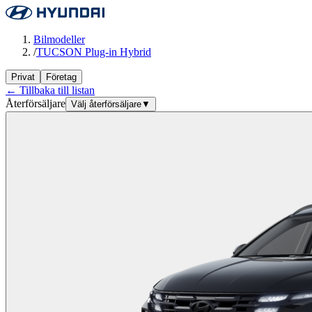
Bilmodeller
/
TUCSON Plug-in Hybrid
Privat
Företag
← Tillbaka till listan
Återförsäljare
Välj återförsäljare
▼