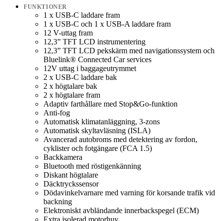
FUNKTIONER
1 x USB-C laddare fram
1 x USB-C och 1 x USB-A laddare fram
12 V-uttag fram
12,3” TFT LCD instrumentering
12,3” TFT LCD pekskärm med navigationssystem och
Bluelink® Connected Car services
12V uttag i baggageutrymmet
2 x USB-C laddare bak
2 x högtalare bak
2 x högtalare fram
Adaptiv farthållare med Stop&Go-funktion
Anti-fog
Automatisk klimatanläggning, 3-zons
Automatisk skyltavläsning (ISLA)
Avancerad autobroms med detektering av fordon,
cyklister och fotgängare (FCA 1.5)
Backkamera
Bluetooth med röstigenkänning
Diskant högtalare
Däcktryckssensor
Dödavinkelvarnare med varning för korsande trafik vid
backning
Elektroniskt avbländande innerbackspegel (ECM)
Extra isolerad motorhuv