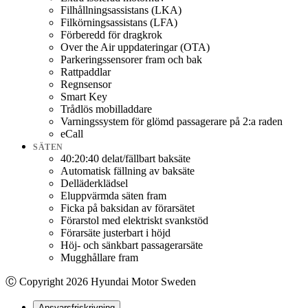
Filhållningsassistans (LKA)
Filkörningsassistans (LFA)
Förberedd för dragkrok
Over the Air uppdateringar (OTA)
Parkeringssensorer fram och bak
Rattpaddlar
Regnsensor
Smart Key
Trådlös mobilladdare
Varningssystem för glömd passagerare på 2:a raden
eCall
SÄTEN
40:20:40 delat/fällbart baksäte
Automatisk fällning av baksäte
Delläderklädsel
Eluppvärmda säten fram
Ficka på baksidan av förarsätet
Förarstol med elektriskt svankstöd
Förarsäte justerbart i höjd
Höj- och sänkbart passagerarsäte
Mugghållare fram
Ⓒ Copyright
2026
Hyundai Motor Sweden
Ansvarsfriskrivning