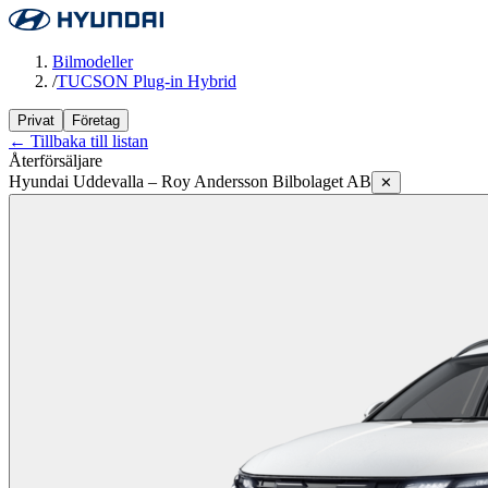
Bilmodeller
/
TUCSON Plug-in Hybrid
Privat
Företag
← Tillbaka till listan
Återförsäljare
Hyundai Uddevalla – Roy Andersson Bilbolaget AB
✕