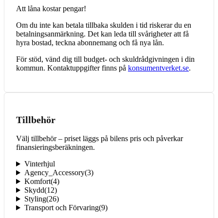
Att låna kostar pengar!
Om du inte kan betala tillbaka skulden i tid riskerar du en
betalningsanmärkning. Det kan leda till svårigheter att få
hyra bostad, teckna abonnemang och få nya lån.
För stöd, vänd dig till budget- och skuldrådgivningen i din
kommun. Kontaktuppgifter finns på
konsumentverket.se
.
Tillbehör
Välj tillbehör – priset läggs på bilens pris och påverkar
finansieringsberäkningen.
Vinterhjul
Agency_Accessory
(
3
)
Komfort
(
4
)
Skydd
(
12
)
Styling
(
26
)
Transport och Förvaring
(
9
)