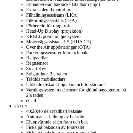
Elmanövrerad baklucka (ställbar i höjd)
Extra isolerad motorhuv
Filhållningsassistans (LKA)
Filkörningsassistans (LFA)
Förberedd för dragkrok
Head-Up Display (projektion)
KRELL premium ljudsystem
Motorvägsassistans 1.5 (HDA 1.5)
Over the Air uppdateringar (OTA)
Parkeringssensorer fram och bak
Rattpaddlar
Regnsensor
Smart Key
Solgardiner, 2:a raden
Trådlös mobilladdare
Utökade diskant-högtalare och förstärkare
Varningssystem med sensor för glömd passagerare på
2:a raden
eCall
SÄTEN
40:20:40 delat/fällbart baksäte
Automatisk fällning av baksäte
Eluppvärmda säten fram och bak
Ficka på baksidan av förarsätet
Ficka på baksidan av passargerarsätet