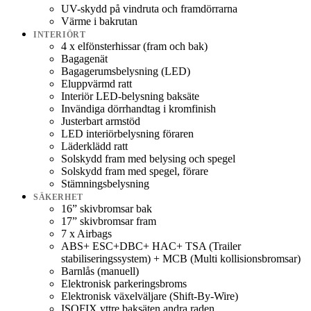
UV-skydd på vindruta och framdörrarna
Värme i bakrutan
INTERIÖRT
4 x elfönsterhissar (fram och bak)
Bagagenät
Bagagerumsbelysning (LED)
Eluppvärmd ratt
Interiör LED-belysning baksäte
Invändiga dörrhandtag i kromfinish
Justerbart armstöd
LED interiörbelysning föraren
Läderklädd ratt
Solskydd fram med belysing och spegel
Solskydd fram med spegel, förare
Stämningsbelysning
SÄKERHET
16” skivbromsar bak
17” skivbromsar fram
7 x Airbags
ABS+ ESC+DBC+ HAC+ TSA (Trailer
stabiliseringssystem) + MCB (Multi kollisionsbromsar)
Barnlås (manuell)
Elektronisk parkeringsbroms
Elektronisk växelväljare (Shift-By-Wire)
ISOFIX yttre baksäten andra raden