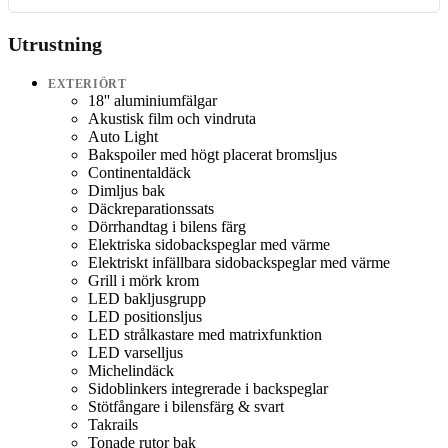
Utrustning
EXTERIÖRT
18'' aluminiumfälgar
Akustisk film och vindruta
Auto Light
Bakspoiler med högt placerat bromsljus
Continentaldäck
Dimljus bak
Däckreparationssats
Dörrhandtag i bilens färg
Elektriska sidobackspeglar med värme
Elektriskt infällbara sidobackspeglar med värme
Grill i mörk krom
LED bakljusgrupp
LED positionsljus
LED strålkastare med matrixfunktion
LED varselljus
Michelindäck
Sidoblinkers integrerade i backspeglar
Stötfångare i bilensfärg & svart
Takrails
Tonade rutor bak