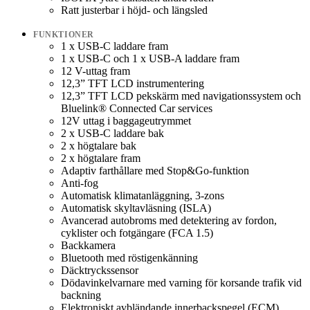
Ratt justerbar i höjd- och längsled
FUNKTIONER
1 x USB-C laddare fram
1 x USB-C och 1 x USB-A laddare fram
12 V-uttag fram
12,3” TFT LCD instrumentering
12,3” TFT LCD pekskärm med navigationssystem och
Bluelink® Connected Car services
12V uttag i baggageutrymmet
2 x USB-C laddare bak
2 x högtalare bak
2 x högtalare fram
Adaptiv farthållare med Stop&Go-funktion
Anti-fog
Automatisk klimatanläggning, 3-zons
Automatisk skyltavläsning (ISLA)
Avancerad autobroms med detektering av fordon,
cyklister och fotgängare (FCA 1.5)
Backkamera
Bluetooth med röstigenkänning
Däcktryckssensor
Dödavinkelvarnare med varning för korsande trafik vid
backning
Elektroniskt avbländande innerbackspegel (ECM)