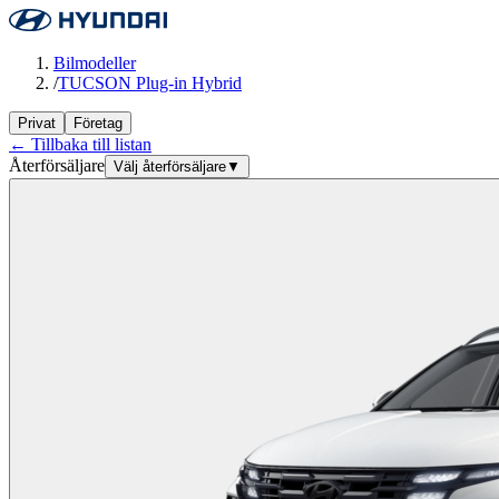
Bilmodeller
/
TUCSON Plug-in Hybrid
Privat
Företag
← Tillbaka till listan
Återförsäljare
Välj återförsäljare
▼