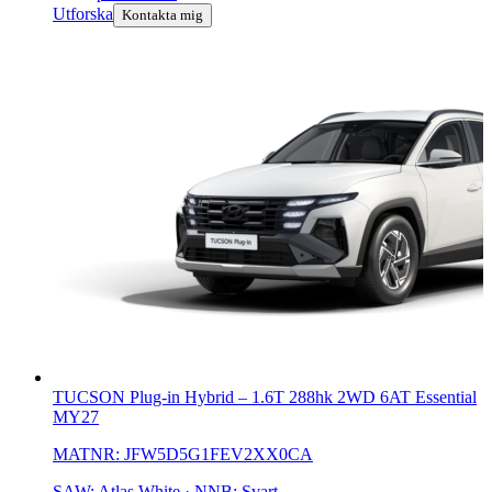
Utforska
Kontakta mig
TUCSON Plug-in Hybrid
–
1.6T 288hk 2WD 6AT Essential
MY27
MATNR:
JFW5D5G1FEV2XX0CA
SAW: Atlas White · NNB: Svart