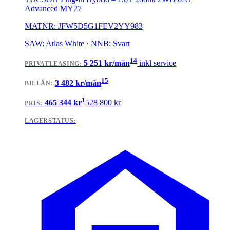
Advanced MY27
MATNR:
JFW5D5G1FEV2YY983
SAW: Atlas White · NNB: Svart
14
5 251
kr/mån
inkl service
PRIVATLEASING
:
15
3 482
kr/mån
BILLÅN
:
1
465 344
kr
528 800
kr
PRIS:
LAGERSTATUS: