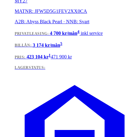
MY27
MATNR:
JFW5D5G1FEV2XX0CA
A2B: Abyss Black Pearl · NNB: Svart
4
4 700
kr/mån
inkl service
PRIVATLEASING
:
5
3 174
kr/mån
BILLÅN
:
1
423 104
kr
471 900
kr
PRIS:
LAGERSTATUS: