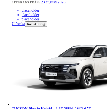
23 augusti 2026
LEVERANS FRÅN:
placeholder
placeholder
placeholder
Utforska
Kontakta mig
TUCSON Plug-in Hybrid
–
1.6T 288hk 2WD 6AT