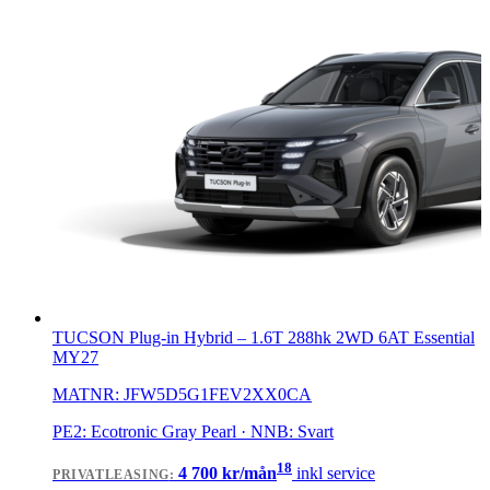
TUCSON Plug-in Hybrid
–
1.6T 288hk 2WD 6AT Essential
MY27
MATNR:
JFW5D5G1FEV2XX0CA
PE2: Ecotronic Gray Pearl · NNB: Svart
18
4 700
kr/mån
inkl service
PRIVATLEASING
: