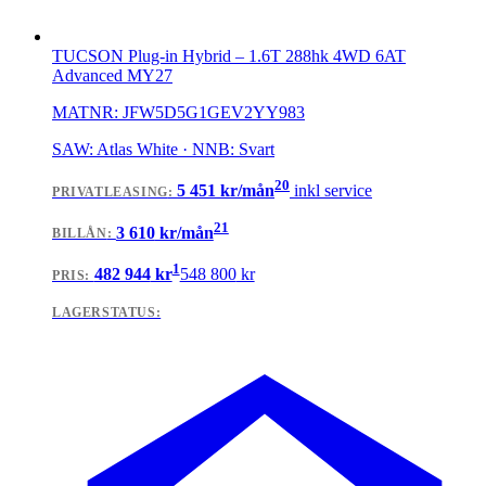
TUCSON Plug-in Hybrid
–
1.6T 288hk 4WD 6AT
Advanced MY27
MATNR:
JFW5D5G1GEV2YY983
SAW: Atlas White · NNB: Svart
20
5 451
kr/mån
inkl service
PRIVATLEASING
:
21
3 610
kr/mån
BILLÅN
:
1
482 944
kr
548 800
kr
PRIS:
LAGERSTATUS: