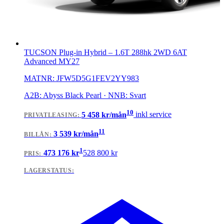
TUCSON Plug-in Hybrid
–
1.6T 288hk 2WD 6AT
Advanced MY27
MATNR:
JFW5D5G1FEV2YY983
A2B: Abyss Black Pearl · NNB: Svart
10
5 458
kr/mån
inkl service
PRIVATLEASING
:
11
3 539
kr/mån
BILLÅN
:
1
473 176
kr
528 800
kr
PRIS:
LAGERSTATUS: