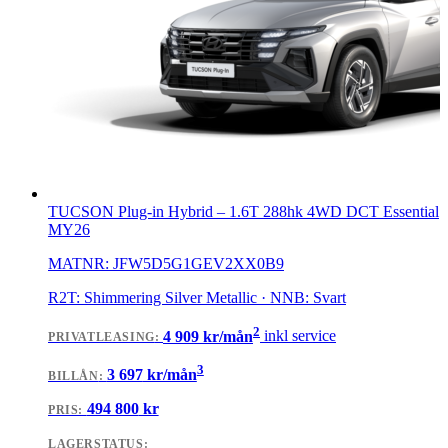
TUCSON Plug-in Hybrid
–
1.6T 288hk 4WD DCT Essential
MY26
MATNR:
JFW5D5G1GEV2XX0B9
R2T: Shimmering Silver Metallic · NNB: Svart
2
4 909
kr/mån
inkl service
PRIVATLEASING
:
3
3 697
kr/mån
BILLÅN
:
494 800
kr
PRIS:
LAGERSTATUS: