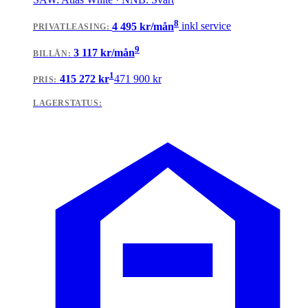
8
4 495
kr/mån
inkl service
PRIVATLEASING
:
9
3 117
kr/mån
BILLÅN
:
1
415 272
kr
471 900
kr
PRIS:
LAGERSTATUS: