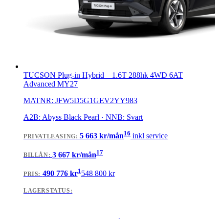
TUCSON Plug-in Hybrid
–
1.6T 288hk 4WD 6AT
Advanced MY27
MATNR:
JFW5D5G1GEV2YY983
A2B: Abyss Black Pearl · NNB: Svart
16
5 663
kr/mån
inkl service
PRIVATLEASING
:
17
3 667
kr/mån
BILLÅN
:
1
490 776
kr
548 800
kr
PRIS:
LAGERSTATUS: