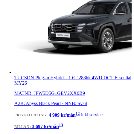
TUCSON Plug-in Hybrid
–
1.6T 288hk 4WD DCT Essential
MY26
MATNR:
JFW5D5G1GEV2XX0B9
A2B: Abyss Black Pearl · NNB: Svart
12
4 909
kr/mån
inkl service
PRIVATLEASING
:
13
3 697
kr/mån
BILLÅN
: