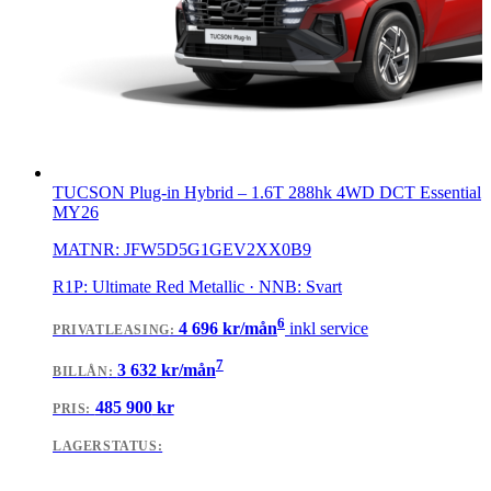
TUCSON Plug-in Hybrid
–
1.6T 288hk 4WD DCT Essential
MY26
MATNR:
JFW5D5G1GEV2XX0B9
R1P: Ultimate Red Metallic · NNB: Svart
6
4 696
kr/mån
inkl service
PRIVATLEASING
:
7
3 632
kr/mån
BILLÅN
:
485 900
kr
PRIS:
LAGERSTATUS: