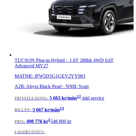
TUCSON Plug-in Hybrid
–
1.6T 288hk 4WD 6AT
Advanced MY27
MATNR:
JFW5D5G1GEV2YY983
A2B: Abyss Black Pearl · NNB: Svart
12
5 663
kr/mån
inkl service
PRIVATLEASING
:
13
3 667
kr/mån
BILLÅN
:
1
490 776
kr
548 800
kr
PRIS:
LAGERSTATUS: