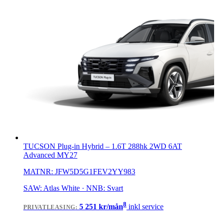
TUCSON Plug-in Hybrid
–
1.6T 288hk 2WD 6AT
Advanced MY27
MATNR:
JFW5D5G1FEV2YY983
SAW: Atlas White · NNB: Svart
8
5 251
kr/mån
inkl service
PRIVATLEASING
: