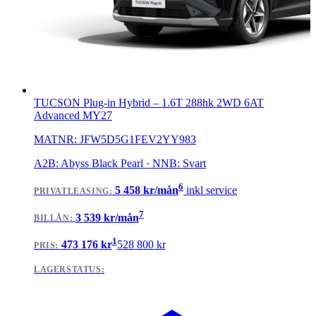
TUCSON Plug-in Hybrid
–
1.6T 288hk 2WD 6AT
Advanced MY27
MATNR:
JFW5D5G1FEV2YY983
A2B: Abyss Black Pearl · NNB: Svart
6
5 458
kr/mån
inkl service
PRIVATLEASING
:
7
3 539
kr/mån
BILLÅN
:
1
473 176
kr
528 800
kr
PRIS:
LAGERSTATUS: