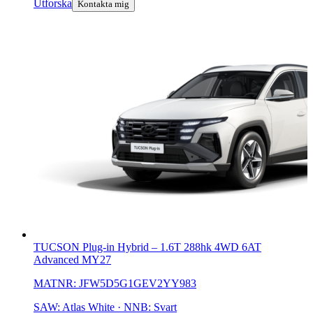
Utforska
Kontakta mig
TUCSON Plug-in Hybrid
–
1.6T 288hk 4WD 6AT
Advanced MY27
MATNR:
JFW5D5G1GEV2YY983
SAW: Atlas White · NNB: Svart