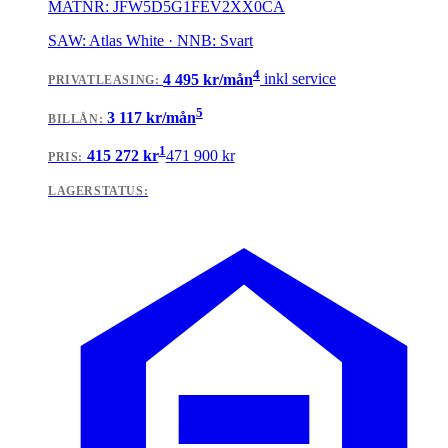
MATNR:
JFW5D5G1FEV2XX0CA
SAW: Atlas White · NNB: Svart
4
4 495
kr/mån
inkl service
PRIVATLEASING
:
5
3 117
kr/mån
BILLÅN
:
1
415 272
kr
471 900
kr
PRIS:
LAGERSTATUS: