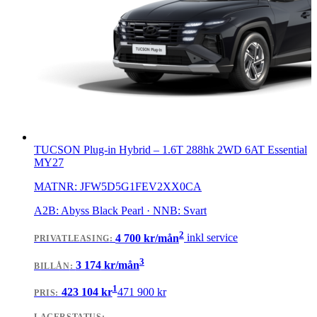
TUCSON Plug-in Hybrid
–
1.6T 288hk 2WD 6AT Essential
MY27
MATNR:
JFW5D5G1FEV2XX0CA
A2B: Abyss Black Pearl · NNB: Svart
2
4 700
kr/mån
inkl service
PRIVATLEASING
:
3
3 174
kr/mån
BILLÅN
:
1
423 104
kr
471 900
kr
PRIS: