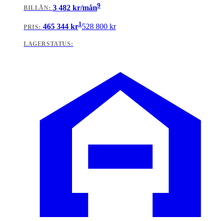
9
3 482
kr/mån
BILLÅN
:
1
465 344
kr
528 800
kr
PRIS:
LAGERSTATUS: