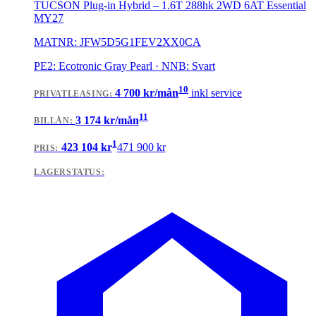
TUCSON Plug-in Hybrid
–
1.6T 288hk 2WD 6AT Essential
MY27
MATNR:
JFW5D5G1FEV2XX0CA
PE2: Ecotronic Gray Pearl · NNB: Svart
10
4 700
kr/mån
inkl service
PRIVATLEASING
:
11
3 174
kr/mån
BILLÅN
:
1
423 104
kr
471 900
kr
PRIS:
LAGERSTATUS: