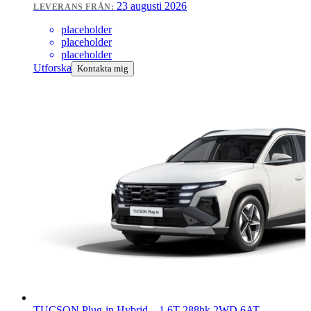
23 augusti 2026
LEVERANS FRÅN:
placeholder
placeholder
placeholder
Utforska
Kontakta mig
TUCSON Plug-in Hybrid
–
1.6T 288hk 2WD 6AT