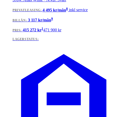
8
4 495
kr/mån
inkl service
PRIVATLEASING
:
9
3 117
kr/mån
BILLÅN
:
1
415 272
kr
471 900
kr
PRIS:
LAGERSTATUS: