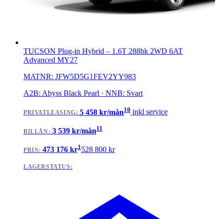
TUCSON Plug-in Hybrid
–
1.6T 288hk 2WD 6AT
Advanced MY27
MATNR:
JFW5D5G1FEV2YY983
A2B: Abyss Black Pearl · NNB: Svart
10
5 458
kr/mån
inkl service
PRIVATLEASING
:
11
3 539
kr/mån
BILLÅN
:
1
473 176
kr
528 800
kr
PRIS:
LAGERSTATUS: