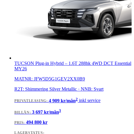
TUCSON Plug-in Hybrid
–
1.6T 288hk 4WD DCT Essential
MY26
MATNR:
JFW5D5G1GEV2XX0B9
R2T: Shimmering Silver Metallic · NNB: Svart
2
4 909
kr/mån
inkl service
PRIVATLEASING
:
3
3 697
kr/mån
BILLÅN
:
494 800
kr
PRIS:
LAGERSTATUS: