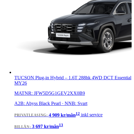
TUCSON Plug-in Hybrid
–
1.6T 288hk 4WD DCT Essential
MY26
MATNR:
JFW5D5G1GEV2XX0B9
A2B: Abyss Black Pearl · NNB: Svart
12
4 909
kr/mån
inkl service
PRIVATLEASING
:
13
3 697
kr/mån
BILLÅN
: