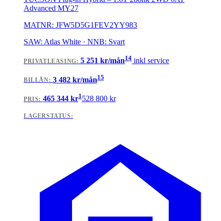
Advanced MY27
MATNR:
JFW5D5G1FEV2YY983
SAW: Atlas White · NNB: Svart
14
5 251
kr/mån
inkl service
PRIVATLEASING
:
15
3 482
kr/mån
BILLÅN
:
1
465 344
kr
528 800
kr
PRIS:
LAGERSTATUS: