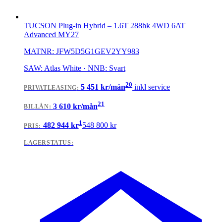
TUCSON Plug-in Hybrid
–
1.6T 288hk 4WD 6AT
Advanced MY27
MATNR:
JFW5D5G1GEV2YY983
SAW: Atlas White · NNB: Svart
20
5 451
kr/mån
inkl service
PRIVATLEASING
:
21
3 610
kr/mån
BILLÅN
:
1
482 944
kr
548 800
kr
PRIS:
LAGERSTATUS: