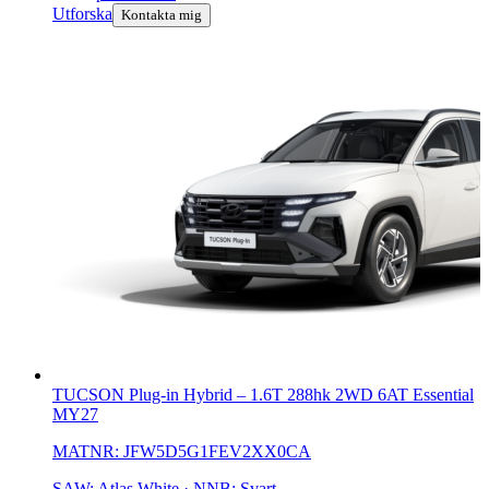
Utforska
Kontakta mig
TUCSON Plug-in Hybrid
–
1.6T 288hk 2WD 6AT Essential
MY27
MATNR:
JFW5D5G1FEV2XX0CA
SAW: Atlas White · NNB: Svart