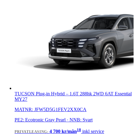
TUCSON Plug-in Hybrid
–
1.6T 288hk 2WD 6AT Essential
MY27
MATNR:
JFW5D5G1FEV2XX0CA
PE2: Ecotronic Gray Pearl · NNB: Svart
18
4 700
kr/mån
inkl service
PRIVATLEASING
: