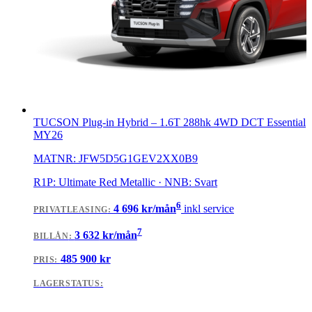
TUCSON Plug-in Hybrid
–
1.6T 288hk 4WD DCT Essential
MY26
MATNR:
JFW5D5G1GEV2XX0B9
R1P: Ultimate Red Metallic · NNB: Svart
6
4 696
kr/mån
inkl service
PRIVATLEASING
:
7
3 632
kr/mån
BILLÅN
:
485 900
kr
PRIS:
LAGERSTATUS: