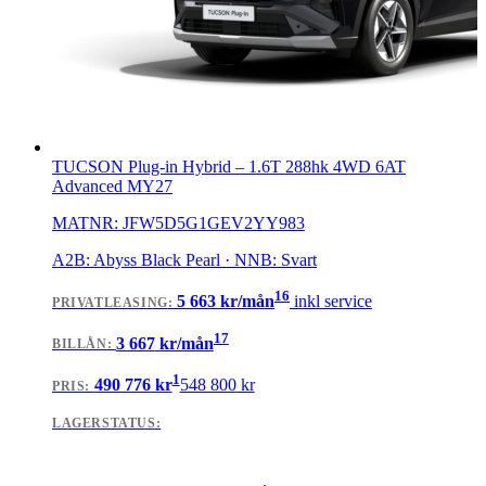
TUCSON Plug-in Hybrid
–
1.6T 288hk 4WD 6AT
Advanced MY27
MATNR:
JFW5D5G1GEV2YY983
A2B: Abyss Black Pearl · NNB: Svart
16
5 663
kr/mån
inkl service
PRIVATLEASING
:
17
3 667
kr/mån
BILLÅN
:
1
490 776
kr
548 800
kr
PRIS:
LAGERSTATUS: