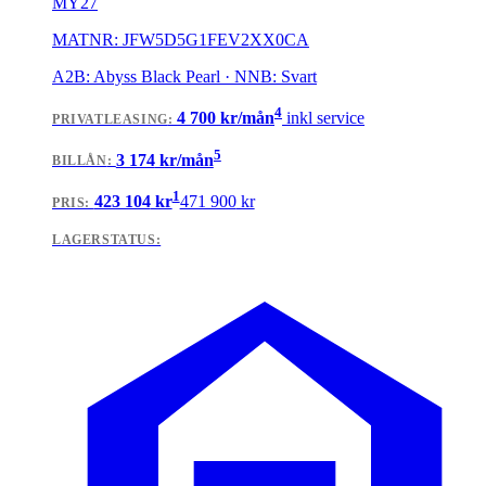
MY27
MATNR:
JFW5D5G1FEV2XX0CA
A2B: Abyss Black Pearl · NNB: Svart
4
4 700
kr/mån
inkl service
PRIVATLEASING
:
5
3 174
kr/mån
BILLÅN
:
1
423 104
kr
471 900
kr
PRIS:
LAGERSTATUS: