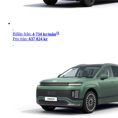
11
Billån
från:
4 734
kr/mån
Pris från:
637 824
kr