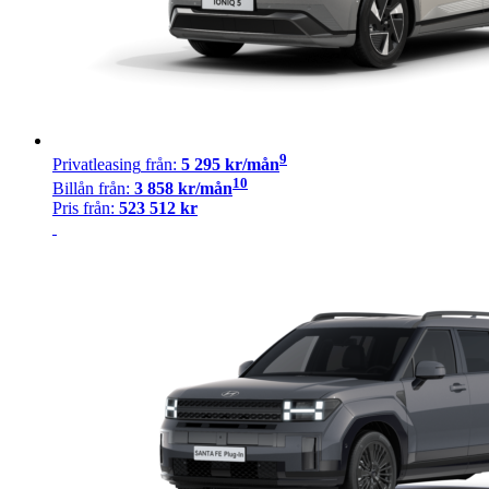
9
Privatleasing
från:
5 295
kr/mån
10
Billån
från:
3 858
kr/mån
Pris från:
523 512
kr