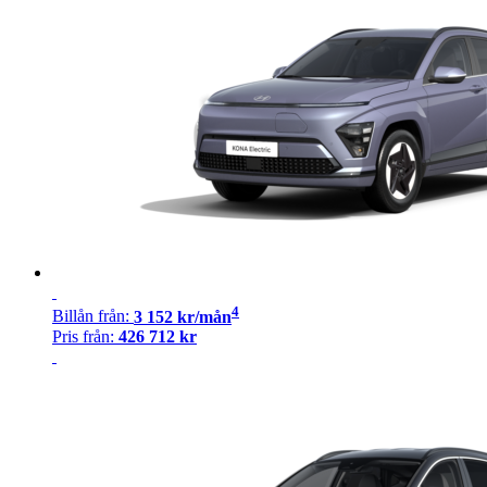
4
Billån
från:
3 152
kr/mån
Pris från:
426 712
kr