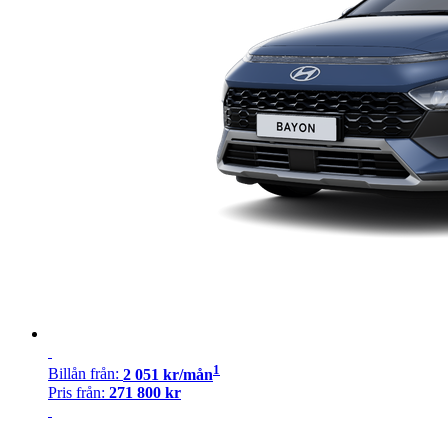
1
Billån
från:
2 051
kr/mån
Pris från:
271 800
kr