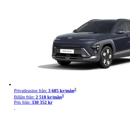
2
Privatleasing
från:
3 685
kr/mån
3
Billån
från:
2 518
kr/mån
Pris från:
330 352
kr