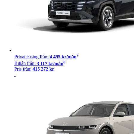
7
Privatleasing
från:
4 495
kr/mån
8
Billån
från:
3 117
kr/mån
Pris från:
415 272
kr