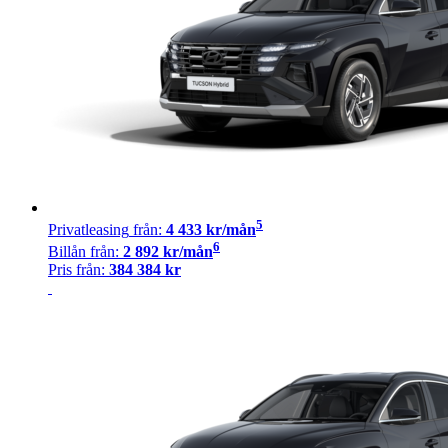
5
Privatleasing
från:
4 433
kr/mån
6
Billån
från:
2 892
kr/mån
Pris från:
384 384
kr